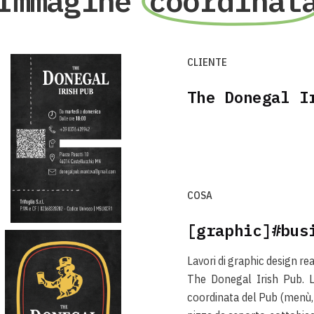
Immagine
coordinat
CLIENTE
The Donegal I
COSA
[graphic]#bus
Lavori di graphic design re
The Donegal Irish Pub
. 
coordinata del Pub (menù, 