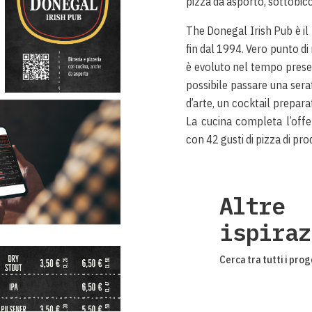
pizza da asporto, sottobicchi
The Donegal Irish Pub è il 
fin dal 1994. Vero punto di 
è evoluto nel tempo prese
possibile passare una sera
d’arte, un cocktail prepar
La cucina completa l’offe
con 42 gusti di pizza di pro
Altre
ispiraz
Cerca tra tutti i prog