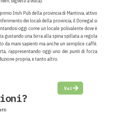
eri, biglietti a visita).
primo Irish Pub della provincia di Mantova, attivo
riferimento dei locali della provincia, il Donegal si
ntandosi oggi come un locale polivalente dove è
ta gustando una birra alla spina spillata a regola
ato da mani sapienti ma anche un semplice caffè.
rta, rappresentando oggi uno dei punti di forza
duzione propria, e tanto altro.
Vai
ioni?
etti